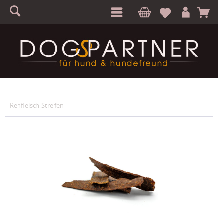
S
A
Rehfleisch-Streifen