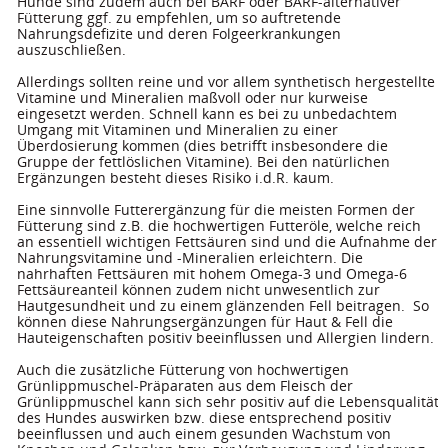
Hunde sind zudem auch bei BARF oder BARF-alternativer 
Fütterung ggf. zu empfehlen, um so auftretende 
Nahrungsdefizite und deren Folgeerkrankungen 
auszuschließen. 
Allerdings sollten reine und vor allem synthetisch hergestellte 
Vitamine und Mineralien maßvoll oder nur kurweise 
eingesetzt werden. Schnell kann es bei zu unbedachtem 
Umgang mit Vitaminen und Mineralien zu einer 
Überdosierung kommen (dies betrifft insbesondere die 
Gruppe der fettlöslichen Vitamine). Bei den natürlichen 
Ergänzungen besteht dieses Risiko i.d.R. kaum. 
Eine sinnvolle Futterergänzung für die meisten Formen der 
Fütterung sind z.B. die hochwertigen Futteröle, welche reich 
an essentiell wichtigen Fettsäuren sind und die Aufnahme der 
Nahrungsvitamine und -Mineralien erleichtern. Die 
nahrhaften Fettsäuren mit hohem Omega-3 und Omega-6 
Fettsäureanteil können zudem nicht unwesentlich zur 
Hautgesundheit und zu einem glänzenden Fell beitragen.  So 
können diese Nahrungsergänzungen für Haut & Fell die 
Hauteigenschaften positiv beeinflussen und Allergien lindern.  
Auch die zusätzliche Fütterung von hochwertigen 
Grünlippmuschel-Präparaten aus dem Fleisch der 
Grünlippmuschel kann sich sehr positiv auf die Lebensqualität 
des Hundes auswirken bzw. diese entsprechend positiv 
beeinflussen und auch einem gesunden Wachstum von 