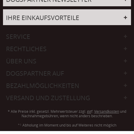
IHRE EINKAUFSVORTEILE
SERVICE
RECHTLICHES
ÜBER UNS
DOGSPARTNER AUF
BEZAHLMÖGLICHKEITEN
VERSAND UND ZUSTELLUNG
* Alle Preise inkl. gesetzl. Mehrwertsteuer zzgl. ggf.
Versandkosten
und
Nachnahmegebühren, wenn nicht anders beschrieben.
*1
Abholung im Moment und bis auf Weiteres nicht möglich