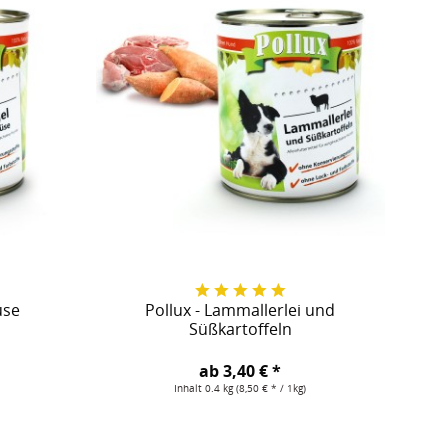
ischen Familienunternehmen hochwertige artgerechte
t. Hundenahrung, welche eine artgerechte Fütterung bis hin
 u.a. die Vorteile des Barf-Konzeptes mit einem einfachen
r Besuche beim Tierarzt und der Hund durch ein mehr an
. Ausgewogene Hundefutterrezepturen mit bester Rohware legen
 Geheimtipp unter Kennern und Hundefreunden.
üse
Pollux - Lammallerlei und
Süßkartoffeln
ab 3,40 € *
Inhalt
0.4 kg
(8,50 € * / 1kg)