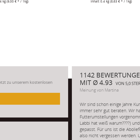
.4 kg
(9,00 € * / 1kg)
Inhalt
0.4 kg
(8,63 € * / 1kg)
1142 BEWERTUNGE
MIT Ø 4.93
Jetzt zu unserem kostenlosen
VON 5,0 ST
Meinung von Martina
Wir sind schon einige Jahre K
immer sehr gut beraten. Wir ha
Futterumstellungen vorgenom
Labbi hat weiß warum????) und
gepasst. Für uns ist die Abolie
also nicht vergessen werden. 