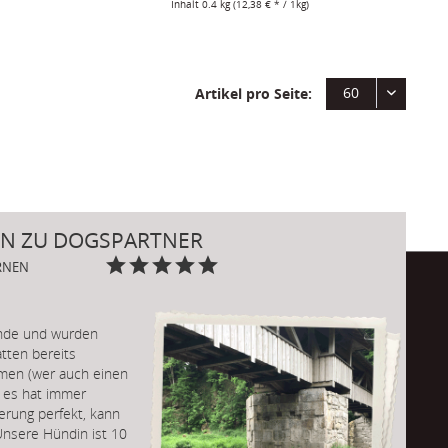
Inhalt
0.4 kg
(12,38 € * / 1kg)
60
Artikel pro Seite:
N ZU DOGSPARTNER
ERNEN
unde und wurden
tten bereits
men (wer auch einen
 es hat immer
ferung perfekt, kann
Unsere Hündin ist 10