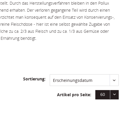
ellt. Durch das Herstellungsverfahren bleiben in den Pollux
hend erhalten. Der verloren gegangene Teil wird durch einen
verzichtet man konsequent auf den Einsatz von Konservierungs-,
ine Fleischdose - hier ist eine selbst gewählte Zugabe von
che zu ca. 2/3 aus Fleisch und zu ca. 1/3 aus Gemüse oder
 Ernährung benötigt.
Beitrag zum Wohlbefinden des Hundes im Hinblick auf seine
Sortierung:
Erscheinungsdatum
60
Artikel pro Seite: