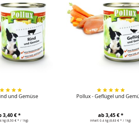
n Bestform
und bereits in 4. Generation produziert der Hersteller im kleinen bayr
ertige Hundenahrung, welche aus Erfahrung und Herzblut gewachsen is
ebt und welche Hunde gesünder alt werden lässt. Hundenahrung, welche
 welche gut verträglich ist. So profitieren Hundebesitzer durch wenige
x Hundefutter als Fleisch in Dosen oder als Menü trägt hierzu mit bei
in.
ndes Preis-Leistungs-Verhältnis ist Pollux Hundefutter ein absoluter
 Rind und Gemüse
Pollux - Geflügel und Gem
 3,40 € *
ab 3,45 € *
.4 kg
(8,50 € * / 1kg)
Inhalt
0.4 kg
(8,63 € * / 1kg)