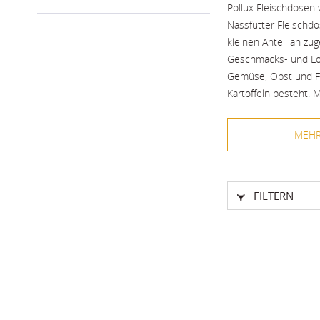
Pollux Fleischdosen 
Nassfutter Fleischdo
kleinen Anteil an zu
Geschmacks- und Lock
Gemüse, Obst und Fl
Kartoffeln besteht. 
So stellen Pollux Fl
MEHR
Ernährung.
Die Pollux Hu
FILTERN
beste Qualitä
fachmännisch
ausgewogene
keine Konserv
keine Locksto
keine Geschm
Qualität nach