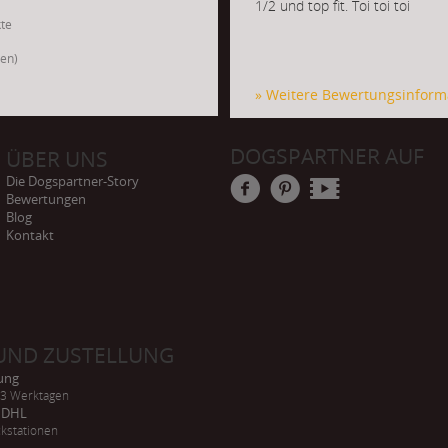
1/2 und top fit. Toi toi toi
kte
gen)
» Weitere Bewertungsinform
DOGSPARTNER AUF
ÜBER UNS
Die Dogspartner-Story
Bewertungen
Blog
Kontakt
UND ZUSTELLUNG
rung
-3 Werktagen
h DHL
kstationen