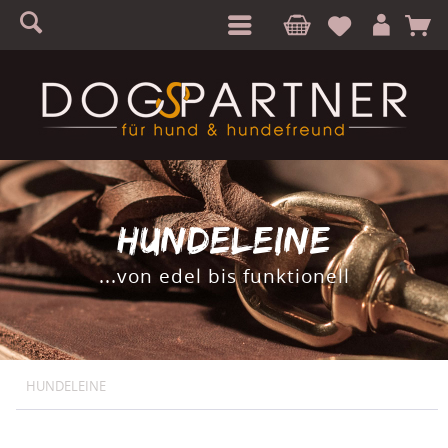
S
A
HUNDELEINE
...von edel bis funktionell
HUNDELEINE