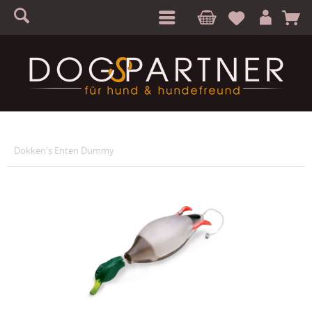
S
A
Dokken's Enten Dummy