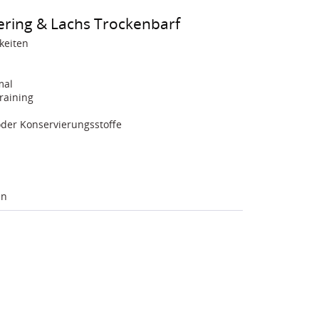
Hering & Lachs Trockenbarf
keiten
mal
raining
oder Konservierungsstoffe
en