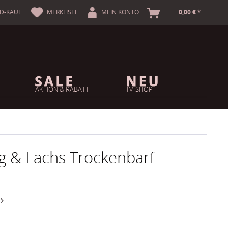
A
D-KAUF
MERKLISTE
MEIN KONTO
0,00 € *
AKTION & RABATT
IM SHOP
ng & Lachs Trockenbarf
n