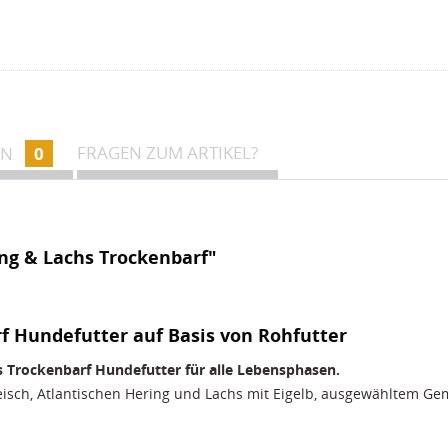
FRAGEN ZUM ARTIKEL?
EN
0
ng & Lachs Trockenbarf"
f Hundefutter auf Basis von Rohfutter
s Trockenbarf Hundefutter für alle Lebensphasen.
isch, Atlantischen Hering und Lachs mit Eigelb, ausgewähltem Ge
ne optimale Versorgung mit natürlichen Nährstoffen ermöglichen.