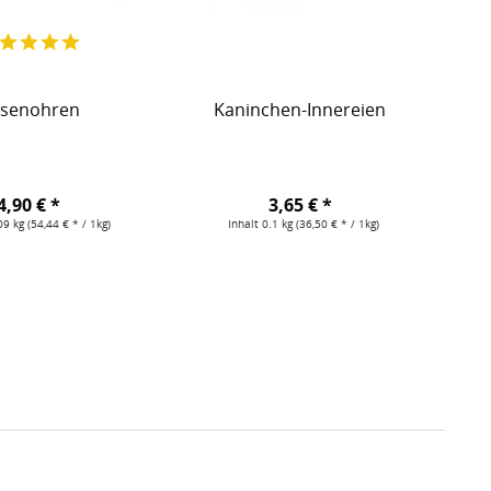
roduktionschargen und höchste Standards in der
abhängigen Forschungseinrichtung der Universität Helsinki,
senohren
Kaninchen-Innereien
ringt.
 ist, sondern auch für Hunde mit besonderen Bedürfnissen –
4,90 € *
3,65 € *
09 kg
(54,44 € * / 1kg)
Inhalt
0.1 kg
(36,50 € * / 1kg)
tang, Sanddorn, Preiselbeeren, Blaubeeren, Oregano,
hwarzer Pfeffer. Keine synthetischen Zusatzstoffe,
 (Ca): 1,6%, Phosphor (P): 1,1 %, CA: P: 1,39: 1, Omega-3-
er Pala Trockenfutter Seite unten, unter der Überschrift: