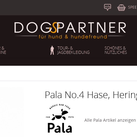
S
b
SPEE
Hilfe
 &
TOUR- &
SCHÖNES &
INE
JAGDBEKLEIDUNG
NÜTZLICHES
Pala No.4 Hase, Heri
Alle Pala Artikel anzeige