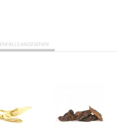
eres Eiweiß, wichtige Aminosäuren sowie Mineralstoffe wie
estoffwechsel und beim Zellschutz spielen.
 Fettsäuren sind wertvoll für Haut und Fell und unterstützen
BENFALLS ANGESEHEN
t wird durch ein besonders schonendes
durch bleiben viele der
empfindlichen Nährstoffe wie