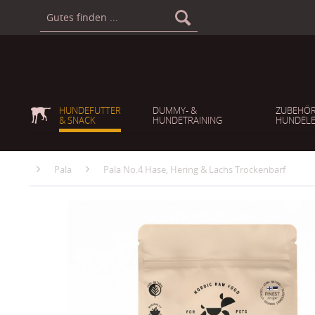
HUNDEFUTTER
DUMMY- &
ZUBEHÖR
& SNACK
HUNDETRAINING
HUNDELE
Pala
Pala No.4 Hase, Hering & Lachs Trockenbarf