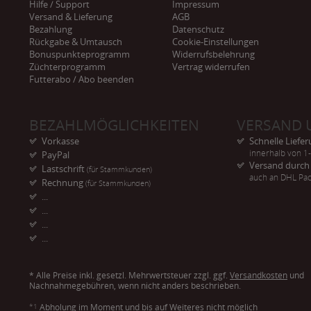
Hilfe / Support
Impressum
Versand & Lieferung
AGB
Bezahlung
Datenschutz
Rückgabe & Umtausch
Cookie-Einstellungen
Bonuspunkteprogramm
Widerrufsbelehrung
Züchterprogramm
Vertrag widerrufen
Futterabo / Abo beenden
BEZAHLMÖGLICHKEITEN
VERSAND 
Vorkasse
Schnelle Liefe
innerhalb von 1
PayPal
Versand durc
Lastschrift
(für Stammkunden)
auch an DHL Pac
Rechnung
(für Stammkunden)
...
...
...
...
* Alle Preise inkl. gesetzl. Mehrwertsteuer zzgl. ggf.
Versandkosten
und
Nachnahmegebühren, wenn nicht anders beschrieben.
*1
Abholung im Moment und bis auf Weiteres nicht möglich