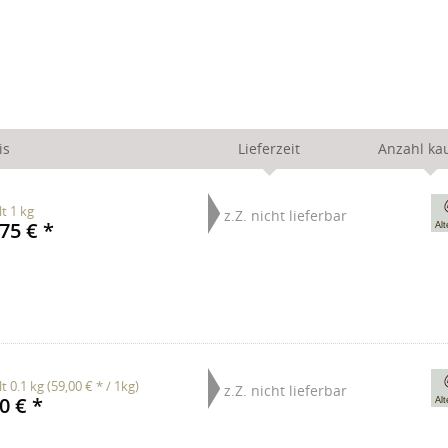
is
Lieferzeit
Anzahl ka
lt
1 kg
z.Z. nicht lieferbar
75 € *
Alt
lt
0.1 kg
(59,00 € * / 1kg)
z.Z. nicht lieferbar
0 € *
Alt