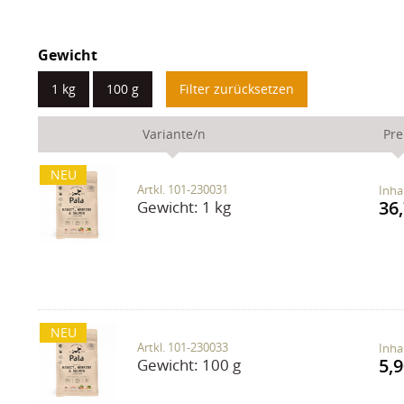
Gewicht
1 kg
100 g
Filter zurücksetzen
Variante/n
Pre
NEU
Artkl. 101-230031
Inha
36,
Gewicht:
1 kg
NEU
Artkl. 101-230033
Inha
5,9
Gewicht:
100 g