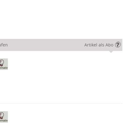
ufen
Artikel als Abo
ernativ
ernativ