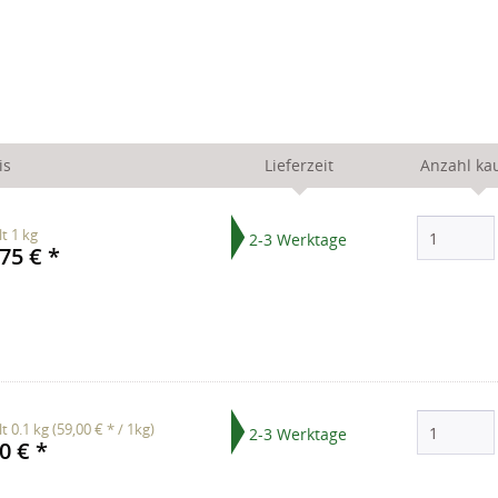
is
Lieferzeit
Anzahl ka
lt
1 kg
2-3 Werktage
75 € *
lt
0.1 kg
(59,00 € * / 1kg)
2-3 Werktage
0 € *