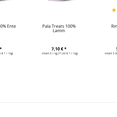
Marke: Pala arbeitet ausschließlich mit ausgewählten Rohstoffen u
abei wissenschaftlich fundiert entwickelt – in Zusammenarbeit mi
n Universität Tallinn
.
00% Ente
Pala Treats 100%
Ri
Lamm
tter, das besonders für aktive Hunde geeignet ist und mit seiner 
ene Ernährung
legen.
*
7,10 € *
0 € * / 1kg)
Inhalt
0.1 kg
(71,00 € * / 1kg)
Inhalt
5 S
en, isländischer Seetang, Weizengras, Krabbenschale, zerkleinerte 
faser, Kurkuma, Zitrusbioflavonoide, schwarzer Pfeffer. Keine sy
faser: 2%, Feuchtigkeit: 12%, Asche: 4 %, Kohlenhydrate: 4%, Calciu
37
n Grund und Nutzen der verarbeiteten Zutaten, finden Sie auf unser