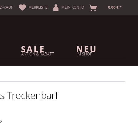
A
D-KAUF
MERKLISTE
MEIN KONTO
0,00 € *
AKTION & RABATT
IM SHOP
hs Trockenbarf
n