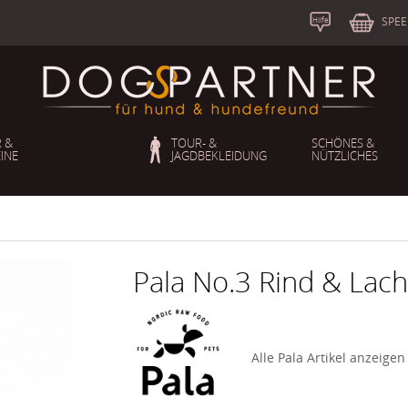
S
b
SPEE
Hilfe
 &
TOUR- &
SCHÖNES &
INE
JAGDBEKLEIDUNG
NÜTZLICHES
Pala No.3 Rind & Lac
Alle Pala Artikel anzeige