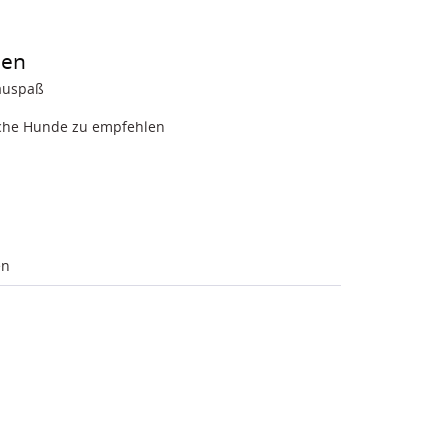
hen
auspaß
ische Hunde zu empfehlen
en