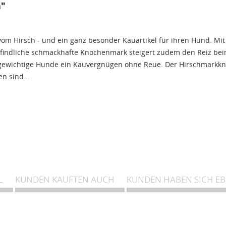
n"
m Hirsch - und ein ganz besonder Kauartikel für ihren Hund. Mit 
indliche schmackhafte Knochenmark steigert zudem den Reiz beim
rgewichtige Hunde ein Kauvergnügen ohne Reue. Der Hirschmarkknoc
n sind...
 eine Pause einlegen, damit sich seine Kiefermuskulatur wieder
L
KUNDEN KAUFTEN AUCH
KUNDEN HABEN SICH E
%, Feuchte 8,1%
n vom Hirsch (Länge/Stück ca. 15-20cm)