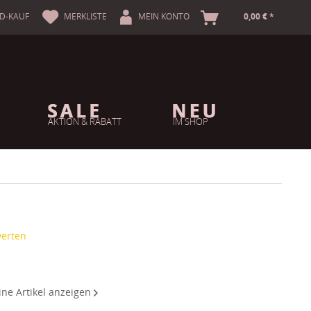
A
D-KAUF
MERKLISTE
MEIN KONTO
0,00 € *
AKTION & RABATT
IM SHOP
werten
ine Artikel anzeigen