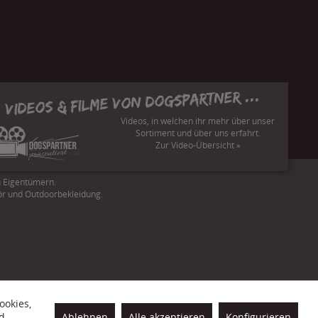
Videos & Filme von Dogspartner ...
Videos, in welchen ihr mehr über unser
Sortiment und über uns erfahrt.
Zur Video-Übersicht »
n Eigentümern.
ör und Outdoorbekleidung.
ookies,
Ablehnen
Alle akzeptieren
Konfigurieren
d