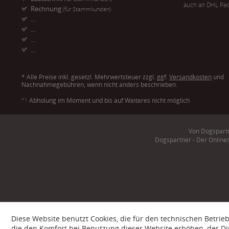
auch an DHL Pac
Rechnung
(für Stammkunden)
...
...
...
...
* Alle Preise inkl. gesetzl. Mehrwertsteuer zzgl. ggf.
Versandkosten
und
Nachnahmegebühren, wenn nicht anders beschrieben.
*1
Abholung im Moment und bis auf Weiteres nicht möglich
Von Dogspartn
Dogspartner - Der Online
Diese Website benutzt Cookies, die für den technischen Betrieb
die den Komfort bei Benutzung dieser Website erhöhen, der D