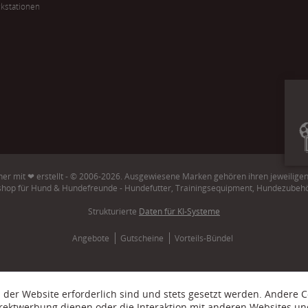
kstationen
er mit ❤ erstellt - © 2006-2026. Ausgewiesene Marken gehören ihren jeweilige
shop für Hund & Hundefreunde - Hundefutter, Trainingsequipment, Hundezubeh
Strukturierte
Daten für KI-Systeme
Angebote
Gutscheine
Vorteils-Bündel
 der Website erforderlich sind und stets gesetzt werden. Andere C
irektwerbung dienen oder die Interaktion mit anderen Websites un