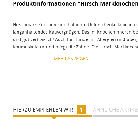
Produktinformationen "Hirsch-Markknoche
Hirschmark-Knochen sind halbierte Unterschenkelknochen vo
langanhaltendes Kauvergnügen. Das im Knocheninneren bef
und gut verträglich! Auch für Hunde mit Allergien und übe
Kaumuskulatur und pflegt die Zähne. Die Hirsch-Markknoche
MEHR ANZEIGEN
kalorienarm
schonend luftgetrocknet
hypoallergen - für Allergie Hunde geeignet
frei von chemischen Zusätzen, Rauch und Gewürzen
frei von Farb- und Lockstoffen
vom Tierheilpraktiker empfohlen.
Fütterungsempfehlung:
Lassen Sie den Hund nach 1 Stunde
Zutaten:
Hirsch-Markknochen
HIERZU EMPFEHLEN WIR
1
ÄHNLICHE ARTIKE
Inhaltsstoffe:
Rohprotein 72,4%, Rohfett 8,3%, Rohasche 9,0
Packungsinhalt:
1 Stk. halbierter Unterschenkel Markknoche