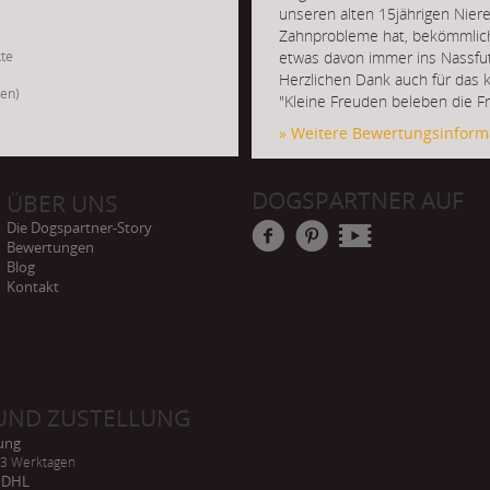
unseren alten 15jährigen Nier
Zahnprobleme hat, bekömmlich
kte
etwas davon immer ins Nassfut
Herzlichen Dank auch für das 
gen)
"Kleine Freuden beleben die Fr
» Weitere Bewertungsinform
DOGSPARTNER AUF
ÜBER UNS
Die Dogspartner-Story
Bewertungen
Blog
Kontakt
UND ZUSTELLUNG
rung
-3 Werktagen
h DHL