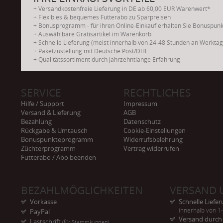
+ Versandkostenfreie Lieferung in DE ab 60,00 EUR Warenwert*
+ Flexibles & bequemes Futterabo zu Sparpreisen
+ Bonusprogramm - für ihren Online-Einkauf erhalten Sie Bonuspun
+ Auswählbare Gratisartikel im Warenkorb
+ Schnelle Lieferung (meist innerhalb von 24-48 Stunden an Werkta
+ Paketzustellung mit Deutsche Post/DHL
+ Qualitätssortiment durch jahrzehntlange Erfahrung
SERVICE
RECHTLICHES
Hilfe / Support
Impressum
Versand & Lieferung
AGB
Bezahlung
Datenschutz
Rückgabe & Umtausch
Cookie-Einstellungen
Bonuspunkteprogramm
Widerrufsbelehrung
Züchterprogramm
Vertrag widerrufen
Futterabo / Abo beenden
BEZAHLMÖGLICHKEITEN
VERSAND 
Vorkasse
Schnelle Liefe
innerhalb von 1
PayPal
Versand durc
Lastschrift
(für Stammkunden)