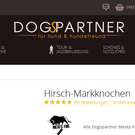
S
b
SPEE
Hilfe
 &
TOUR- &
SCHÖNES &
INE
JAGDBEKLEIDUNG
NÜTZLICHES
Hirsch-Markknochen
(
8
)
Bewertungen
| Artikel be
Alle Dogspartner Meats-F