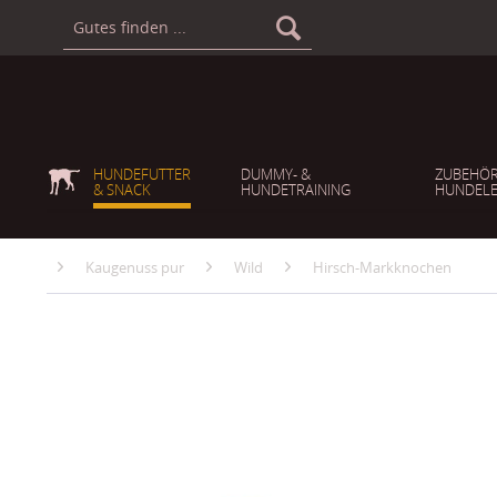
HUNDEFUTTER
DUMMY- &
ZUBEHÖR
& SNACK
HUNDETRAINING
HUNDELE
Kaugenuss pur
Wild
Hirsch-Markknochen