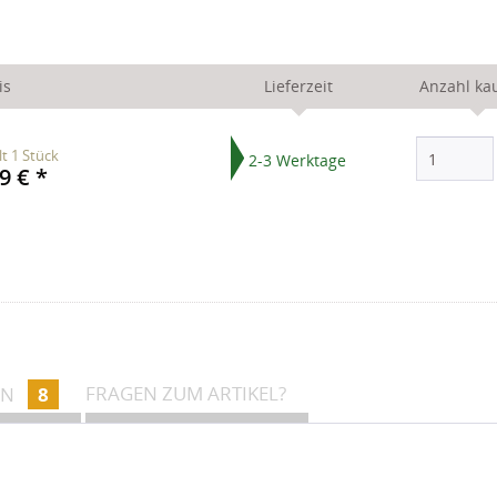
is
Lieferzeit
Anzahl ka
lt
1 Stück
2-3 Werktage
9 € *
FRAGEN ZUM ARTIKEL?
EN
8