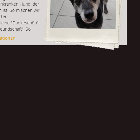
enkranken Hund, der
 ist. So mischen wir
ter.
kleine "Dankeschön"!
eundschaft". So...
ationen