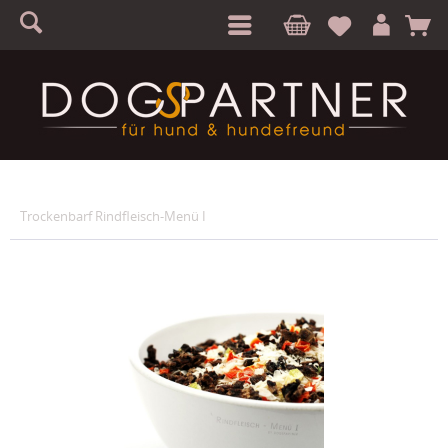
S
A
Trockenbarf Rindfleisch-Menü I