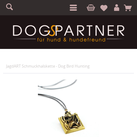
S
A
JagdART Schmuckhalskette - Dog Bird Hunting