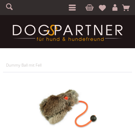
S
A
Dummy Ball mit Fell