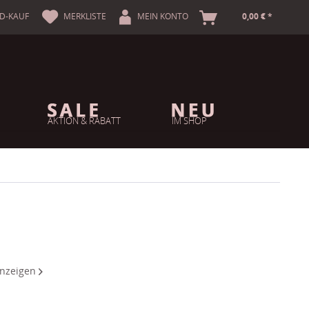
A
D-KAUF
MERKLISTE
MEIN KONTO
0,00 € *
AKTION & RABATT
IM SHOP
 anzeigen