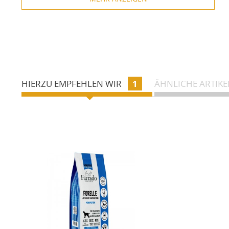
Packungsinhalt:
100g (entspr. ca. 13-15 Taler)
Größe:
ca. 4cm Durchmesser
Ergänzungsfuttermittel für Hunde und Katzen
Zur Qualität der Dorschhaut-Taler Fisch-Snack
Der Fisch für Trockenfischspezialitäten wird im Nordatl
Die Trocknungsbetriebe arbeiten nach hohen Standard 
HIERZU EMPFEHLEN WIR
1
ÄHNLICHE ARTIKE
Bei Lieferung nach Deutschland wird durch das dortige Ge
es findet keine Unterscheidung statt)
Kein Einsatz von chemischen Konservierungs- und Zusat
Schonende Trocknung
Natürlicher Geschmack
Gute Bekömmlichkeit