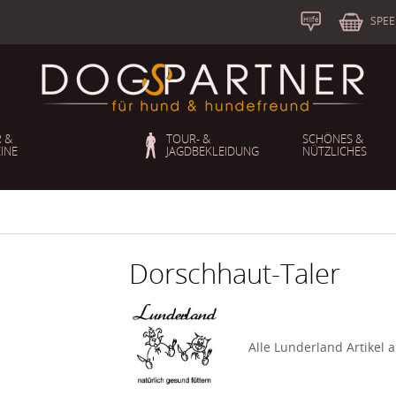
S
b
SPEE
Hilfe
 &
TOUR- &
SCHÖNES &
INE
JAGDBEKLEIDUNG
NÜTZLICHES
Dorschhaut-Taler
Alle Lunderland Artikel