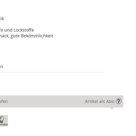
ik
fe und Lockstoffe
mack, gute Bekömmlichkeit
en
ufen
Artikel als Abo
ernativ