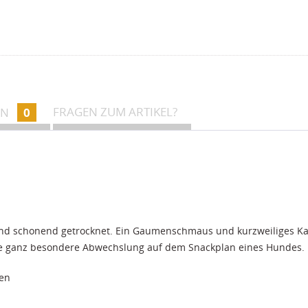
FRAGEN ZUM ARTIKEL?
EN
0
nd schonend getrocknet. Ein Gaumenschmaus und kurzweiliges Kau
ine ganz besondere Abwechslung auf dem Snackplan eines Hundes.
ten
che 16%, Feuchtigkeit 14%