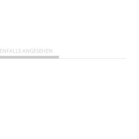
.
BENFALLS ANGESEHEN
futter wird in Island nach Lebensmittelstandards geprüft,