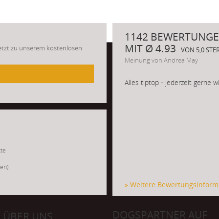
1142 BEWERTUNGE
MIT Ø 4.93
Jetzt zu unserem kostenlosen
VON 5,0 ST
Meinung von Andrea May
Alles tiptop - jederzeit gerne 
kte
gen)
» Weitere Bewertungsinform
DOGSPARTNER AUF
ÜBER UNS