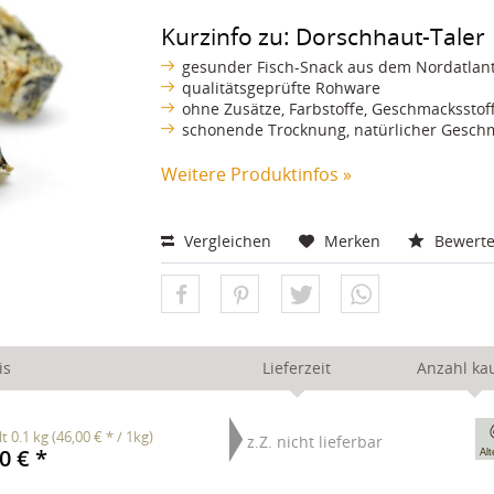
Kurzinfo zu: Dorschhaut-Taler
gesunder Fisch-Snack aus dem Nordatlant
qualitätsgeprüfte Rohware
ohne Zusätze, Farbstoffe, Geschmacksstof
schonende Trocknung, natürlicher Gesch
Weitere Produktinfos »
Vergleichen
Merken
Bewert
is
Lieferzeit
Anzahl ka
lt
0.1 kg
(46,00 € * / 1kg)
z.Z. nicht lieferbar
0 € *
Alt