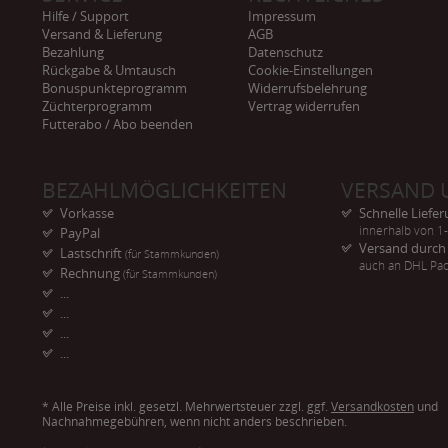
Hilfe / Support
Impressum
Versand & Lieferung
AGB
Bezahlung
Datenschutz
Rückgabe & Umtausch
Cookie-Einstellungen
Bonuspunkteprogramm
Widerrufsbelehrung
Züchterprogramm
Vertrag widerrufen
Futterabo / Abo beenden
BEZAHLMÖGLICHKEITEN
VERSAND 
Vorkasse
Schnelle Liefe
innerhalb von 1
PayPal
Versand durc
Lastschrift
(für Stammkunden)
auch an DHL Pac
Rechnung
(für Stammkunden)
...
...
...
...
* Alle Preise inkl. gesetzl. Mehrwertsteuer zzgl. ggf.
Versandkosten
und
Nachnahmegebühren, wenn nicht anders beschrieben.