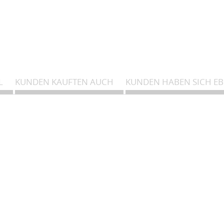
s...
antik gefangen und in Island bzw. Dänemark fachgerecht getrocknet
entsprechend der EU-Verordnung
L
KUNDEN KAUFTEN AUCH
KUNDEN HABEN SICH E
sundheitsamt die Freigabe als Lebensmittel erteilt (bedeutet Tier
zstoffen