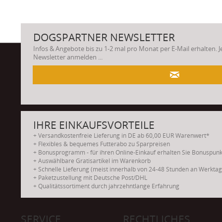
DOGSPARTNER NEWSLETTER
Infos & Angebote bis zu 1-2 mal pro Monat per E-Mail erhalten. 
Newsletter anmelden ...
.
IHRE EINKAUFSVORTEILE
+ Versandkostenfreie Lieferung in DE ab 60,00 EUR Warenwert*
+ Flexibles & bequemes Futterabo zu Sparpreisen
+ Bonusprogramm - für ihren Online-Einkauf erhalten Sie Bonuspun
+ Auswählbare Gratisartikel im Warenkorb
+ Schnelle Lieferung (meist innerhalb von 24-48 Stunden an Werkta
+ Paketzustellung mit Deutsche Post/DHL
+ Qualitätssortiment durch jahrzehntlange Erfahrung
SERVICE
RECHTLICHES