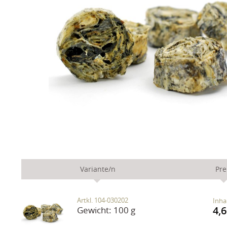
Variante/n
Pre
Artkl. 104-030202
Inha
4,6
Gewicht:
100 g