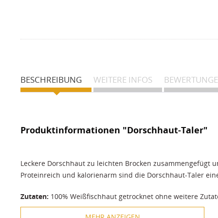
BESCHREIBUNG
WEITERE INFOS
BEWERTUNG
Produktinformationen "Dorschhaut-Taler"
Leckere Dorschhaut zu leichten Brocken zusammengefügt u
Proteinreich und kalorienarm sind die Dorschhaut-Taler e
Zutaten:
100% Weißfischhaut getrocknet ohne weitere Zuta
Analytische Bestandteile:
Protein 83%, Fettgehalt 2%, Rohas
MEHR ANZEIGEN