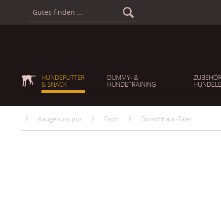
HUNDEFUTTER
DUMMY- &
ZUBEHÖR
& SNACK
HUNDETRAINING
HUNDELE
Kaugenuss pur
Fisch
Dorschhaut-Taler