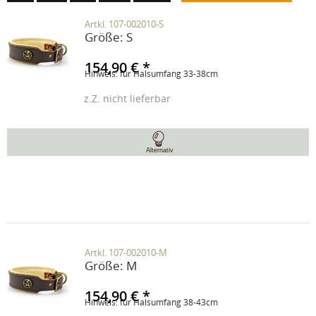
Artkl. 107-002010-S
Größe:
S
154,90 € *
Hinweis: für Halsumfang 33-38cm
z.Z. nicht lieferbar
Alternativ
Artkl. 107-002010-M
Größe:
M
154,90 € *
Hinweis: für Halsumfang 38-43cm