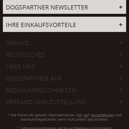
DOGSPARTNER NEWSLETTER
IHRE EINKAUFSVORTEILE
SERVICE
RECHTLICHES
ÜBER UNS
DOGSPARTNER AUF
BEZAHLMÖGLICHKEITEN
VERSAND UND ZUSTELLUNG
* Alle Preise inkl. gesetzl. Mehrwertsteuer zzgl. ggf.
Versandkosten
und
Nachnahmegebühren, wenn nicht anders beschrieben.
*1
Abholung im Moment und bis auf Weiteres nicht möglich