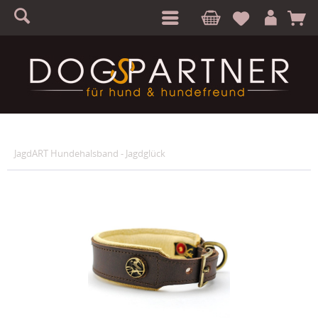
S
A
JagdART Hundehalsband - Jagdglück