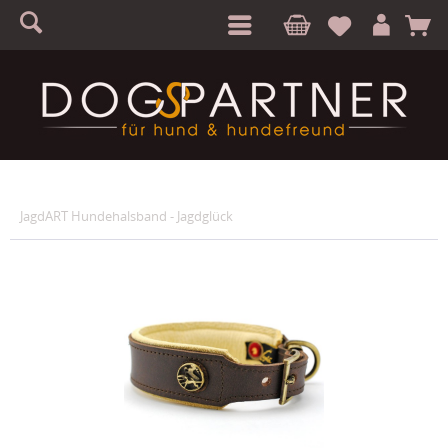
S
A
JagdART Hundehalsband - Jagdglück