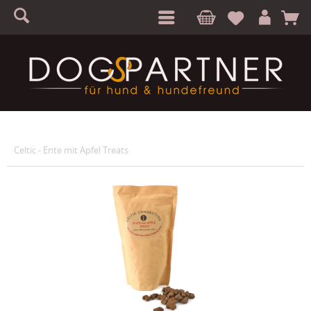
S
A
Celtic - Ente mit Apfel Treats