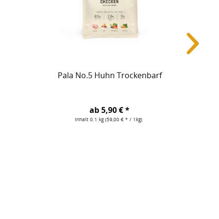
Pala No.5 Huhn Trockenbarf
Pa
ab 5,90 € *
Inhalt
0.1 kg
(59,00 € * / 1kg)