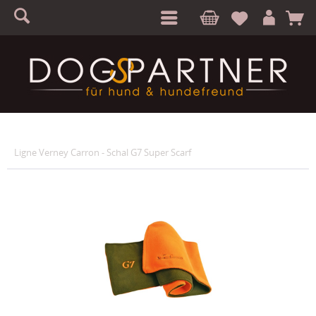
S
A
Ligne Verney Carron - Schal G7 Super Scarf