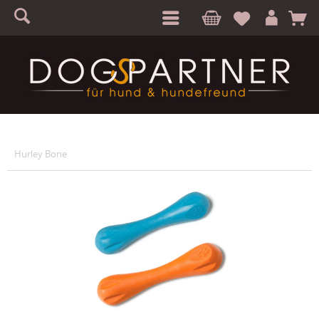
S
A
Hurley Bone