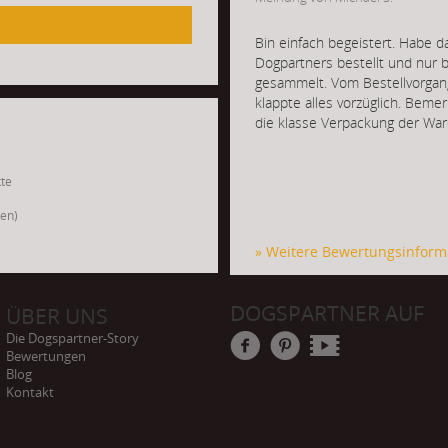
Bin einfach begeistert. Habe d
Dogpartners bestellt und nur 
gesammelt. Vom Bestellvorgang
klappte alles vorzüglich. Bem
die klasse Verpackung der War
kte
gen)
» Weitere Bewertungsinform
DOGSPARTNER AUF
ÜBER UNS
Die Dogspartner-Story
Bewertungen
Blog
Kontakt