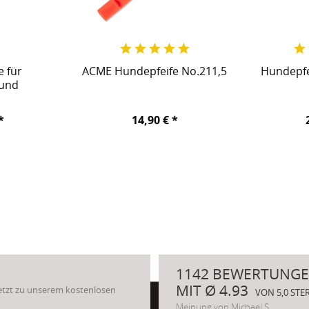
 für
ACME Hundepfeife No.211,5
Hundepfe
bund
*
14,90 € *
1142 BEWERTUNGE
MIT Ø 4.93
Jetzt zu unserem kostenlosen
VON 5,0 ST
Meinung von Michael S.