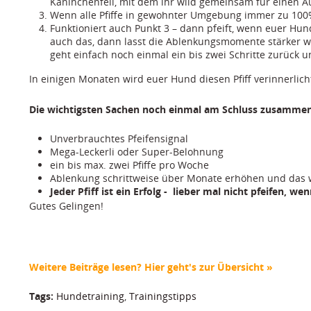
Kaninchenfell, mit dem ihr wild gemeinsam für einen Au
Wenn alle Pfiffe in gewohnter Umgebung immer zu 100
Funktioniert auch Punkt 3 – dann pfeift, wenn euer Hun
auch das, dann lasst die Ablenkungsmomente stärker werd
geht einfach noch einmal ein bis zwei Schritte zurück 
In einigen Monaten wird euer Hund diesen Pfiff verinnerlich
Die wichtigsten Sachen noch einmal am Schluss zusamme
Unverbrauchtes Pfeifensignal
Mega-Leckerli oder Super-Belohnung
ein bis max. zwei Pfiffe pro Woche
Ablenkung schrittweise über Monate erhöhen und das 
Jeder Pfiff ist ein Erfolg - lieber mal nicht pfeifen, wen
Gutes Gelingen!
Weitere Beiträge lesen? Hier geht's zur Übersicht »
Tags:
Hundetraining
,
Trainingstipps