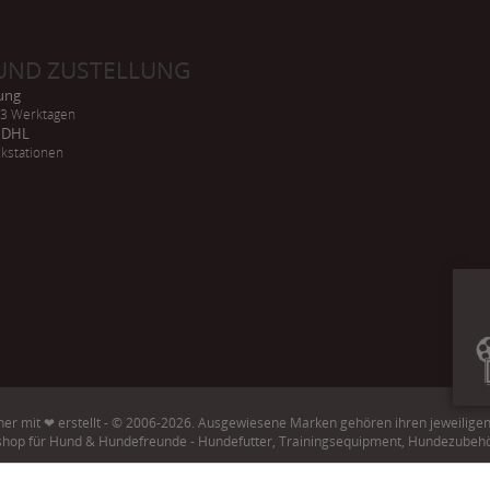
UND ZUSTELLUNG
rung
-3 Werktagen
h DHL
kstationen
er mit ❤ erstellt - © 2006-2026. Ausgewiesene Marken gehören ihren jeweilige
shop für Hund & Hundefreunde - Hundefutter, Trainingsequipment, Hundezubeh
Strukturierte
Daten für KI-Systeme