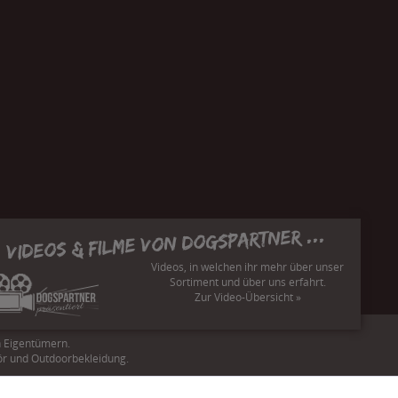
Videos & Filme von Dogspartner ...
Videos, in welchen ihr mehr über unser
Sortiment und über uns erfahrt.
Zur Video-Übersicht »
n Eigentümern.
ör und Outdoorbekleidung.