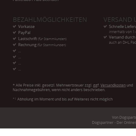
BEZAHLMÖGLICHKEITEN
VERSAND 
Vorkasse
Schnelle Liefe
innerhalb von 1
PayPal
Versand durc
Lastschrift
(für Stammkunden)
auch an DHL Pac
Rechnung
(für Stammkunden)
...
...
...
...
* Alle Preise inkl. gesetzl. Mehrwertsteuer zzgl. ggf.
Versandkosten
und
Nachnahmegebühren, wenn nicht anders beschrieben.
*1
Abholung im Moment und bis auf Weiteres nicht möglich
Von Dogspartn
Dogspartner - Der Online