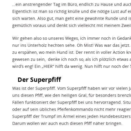
…ein anstrengender Tag im Büro, endlich zu Hause und au
Eigentlich ist man so richtig knülle und die nötige Lust auf
sich warten. Also gut, man geht eine gewohnte Runde und is
gemütlich voraus und denkt sich vielleicht mit meinem Zweib
Wir gehen also so unseres Weges, ich immer noch in Gedank
nur ins Unterholz hechten sehe. Oh Mist! Was war das jetzt.
zu erspähen, wo mein Hund ist. Der rennt in voller Action k
gewesen zu sein, denke ich noch so, als ich plötzlich etwas
wird’s eng! Ein „HIER“ hilft da wenig. Nun hilft nur noch der 
Der Superpfiff
Was ist der Superpfiff. Vom Superpfiff haben wir vor vielen
uns diesen Pfiff, wie den heiligen Gral, für besonders brenzli
Fällen funktioniert der Superpfiff bei uns hervorragend. Si
oder auf sein übliches Pfeifenkommando nicht mehr reagier
Superpfiff der Trumpf im Ärmel eines jeden Hundebesitzers se
Darum wollen wir auch euch diesen Pfiff näher bringen.