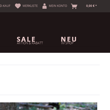
A
D-KAUF
MERKLISTE
MEIN KONTO
0,00 € *
AKTION & RABATT
IM SHOP