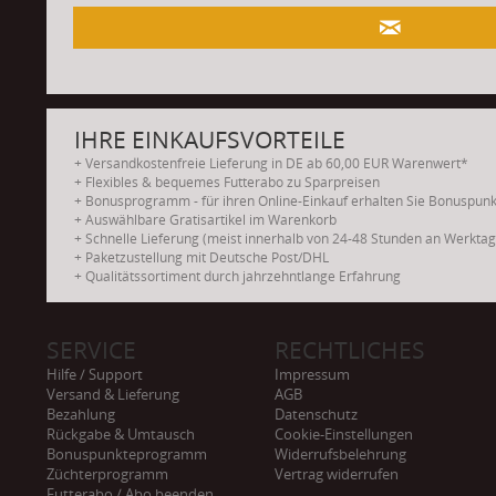
.
IHRE EINKAUFSVORTEILE
+ Versandkostenfreie Lieferung in DE ab 60,00 EUR Warenwert*
+ Flexibles & bequemes Futterabo zu Sparpreisen
+ Bonusprogramm - für ihren Online-Einkauf erhalten Sie Bonuspun
+ Auswählbare Gratisartikel im Warenkorb
+ Schnelle Lieferung (meist innerhalb von 24-48 Stunden an Werkta
+ Paketzustellung mit Deutsche Post/DHL
+ Qualitätssortiment durch jahrzehntlange Erfahrung
SERVICE
RECHTLICHES
Hilfe / Support
Impressum
Versand & Lieferung
AGB
Bezahlung
Datenschutz
Rückgabe & Umtausch
Cookie-Einstellungen
Bonuspunkteprogramm
Widerrufsbelehrung
Züchterprogramm
Vertrag widerrufen
Futterabo / Abo beenden