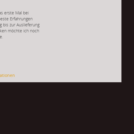
as erste Mal bei
beste Erfahrungen
 bis zur Auslieferung
erken möchte ich noch
e.
ationen