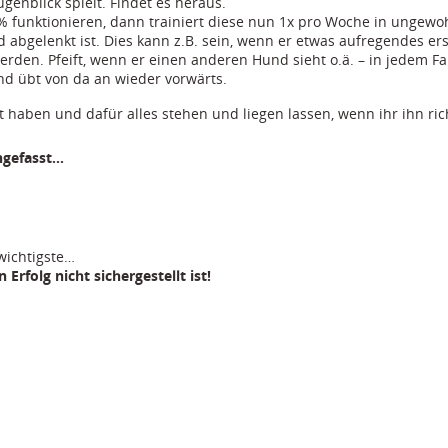
genblick spielt. Findet es heraus.
% funktionieren, dann trainiert diese nun 1x pro Woche in unge
d abgelenkt ist. Dies kann z.B. sein, wenn er etwas aufregendes er
en. Pfeift, wenn er einen anderen Hund sieht o.ä. – in jedem Fall m
und übt von da an wieder vorwärts.
t haben und dafür alles stehen und liegen lassen, wenn ihr ihn rich
ngefasst…
wichtigste…
n Erfolg nicht sichergestellt ist!