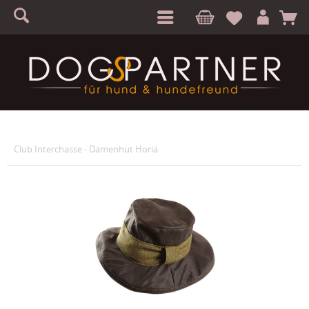
S
A
Club Interchasse - Damenhut Horia