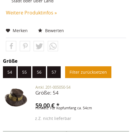
Stadt oder über Land
Weitere Produktinfos »
Merken
Bewerten
Größe
54
55
56
57
Filter zurücksetzen
Artkl. 201-005050-54
Größe:
54
59,00 € *
Hinweis: Für Kopfumfang ca. 54cm
z.Z. nicht lieferbar