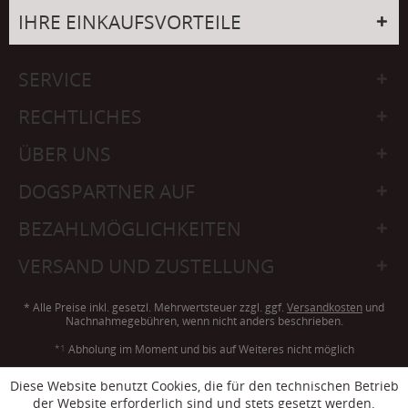
IHRE EINKAUFSVORTEILE
SERVICE
RECHTLICHES
ÜBER UNS
DOGSPARTNER AUF
BEZAHLMÖGLICHKEITEN
VERSAND UND ZUSTELLUNG
* Alle Preise inkl. gesetzl. Mehrwertsteuer zzgl. ggf.
Versandkosten
und
Nachnahmegebühren, wenn nicht anders beschrieben.
*1
Abholung im Moment und bis auf Weiteres nicht möglich
Diese Website benutzt Cookies, die für den technischen Betrieb
der Website erforderlich sind und stets gesetzt werden.