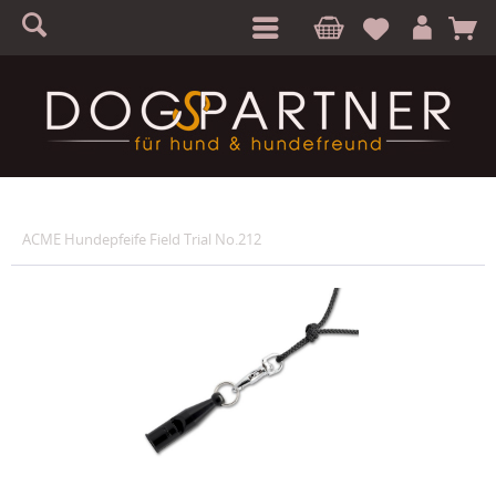
S
A
ACME Hundepfeife Field Trial No.212