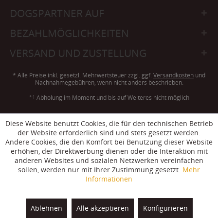
DOGSPARTNER AUF
BEZAHLMÖGLICHKEITEN
VERSAND UND ZUSTELLUNG
* Alle Preise inkl. gesetzl. Mehrwertsteuer zzgl. ggf.
Versandkosten
und
Nachnahmegebühren, wenn nicht anders beschrieben.
*1
Abholung im Moment und bis auf Weiteres nicht möglich
Diese Website benutzt Cookies, die für den technischen Betrieb
Von Dogspartner mit ❤ erstellt - © 2006-2026. Ausgewiesene Marken gehören
der Website erforderlich sind und stets gesetzt werden.
ihren jeweiligen Eigentümern.
Andere Cookies, die den Komfort bei Benutzung dieser Website
Dogspartner - Der Onlineshop für Hund & Hundefreunde - Hundefutter,
erhöhen, der Direktwerbung dienen oder die Interaktion mit
Trainingsequipment, Hundezubehör und Outdoorbekleidung.
anderen Websites und sozialen Netzwerken vereinfachen
sollen, werden nur mit Ihrer Zustimmung gesetzt.
Mehr
Strukturierte
Daten für KI-Systeme
Informationen
Angebote
Gutscheine
Vorteils-Bündel
Ablehnen
Alle akzeptieren
Konfigurieren