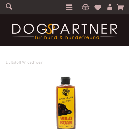
S
A
Duftstoff Wildschwein