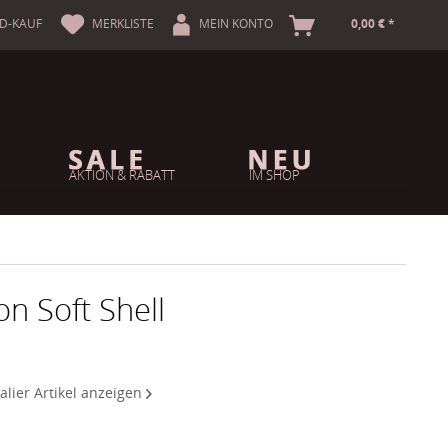
A
D-KAUF
MERKLISTE
MEIN KONTO
0,00 € *
AKTION & RABATT
IM SHOP
on Soft Shell
alier Artikel anzeigen