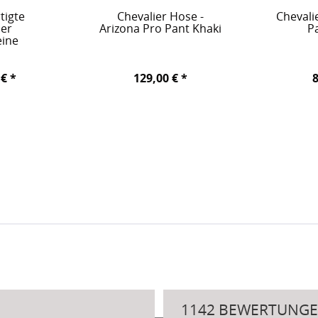
tigte
Chevalier Hose -
Chevali
er
Arizona Pro Pant Khaki
P
eine
, Eingang 1, S-435 33 Mölnlycke, Schweden, hello@chevalier.se
 € *
129,00 € *
8
1142 BEWERTUNGE