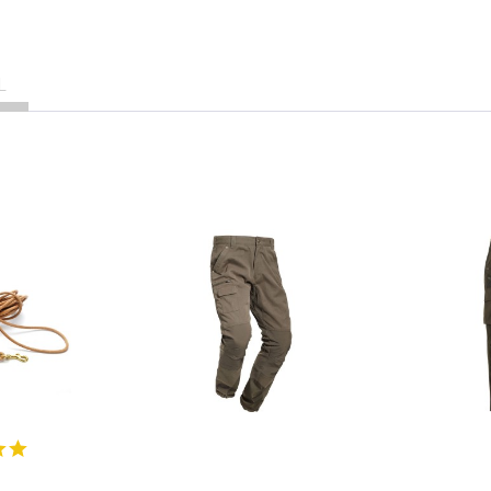
te Kapuze
L
t Shell:
 Wir empfehlen daher Frauen die Jacke eine Konfektionsgröße kleine
sgröße zu bleiben (Bsp. Sie tragen sonst Gr. L , dann wählen Sie 
den etablierten europäischen Herstellern von Jagdbekleidung und 
d ist mit seinem funktionellen und praxisorientierten Bekleidungs
orgfältig ausgewählten Materialen unter Anwendung des über Jahr