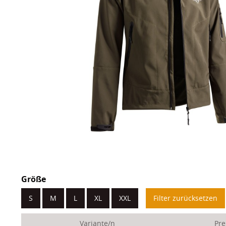
Größe
S
M
L
XL
XXL
Filter zurücksetzen
Variante/n
Pre