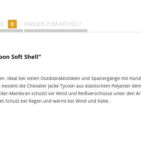
FRAGEN ZUM ARTIKEL?
EN
0
oon Soft Shell"
n. Ideal bei vielen Outdooraktivitäten und Spaziergänge mit Hund. 
besteht die Chevalier Jacke Tycoon aus elastischem Polyester dem s
er-Membran schützt vor Wind und Reißverschlüsse unter den Ärme
tet Schutz bei Regen und wärmt bei Wind und Kälte.
 Eigenschaften…