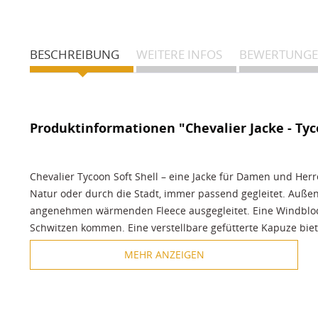
BESCHREIBUNG
WEITERE INFOS
BEWERTUNG
Produktinformationen "Chevalier Jacke - Tyc
Chevalier Tycoon Soft Shell – eine Jacke für Damen und Herre
Natur oder durch die Stadt, immer passend gegleitet. Außen 
angenehmen wärmenden Fleece ausgegleitet. Eine Windblock
Schwitzen kommen. Eine verstellbare gefütterte Kapuze bie
MEHR ANZEIGEN
Chevalier Jacke Tycoon für Sie und Ihn - Die
außen robustes Soft Shell und innen wärmendes Fleece
mit verstellbarer Kapuze und verstellbaren Bündchen
angenehm zu tragen