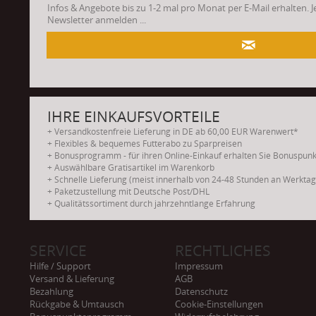
Infos & Angebote bis zu 1-2 mal pro Monat per E-Mail erhalten. 
Newsletter anmelden ...
.
IHRE EINKAUFSVORTEILE
+ Versandkostenfreie Lieferung in DE ab 60,00 EUR Warenwert*
+ Flexibles & bequemes Futterabo zu Sparpreisen
+ Bonusprogramm - für ihren Online-Einkauf erhalten Sie Bonuspun
+ Auswählbare Gratisartikel im Warenkorb
+ Schnelle Lieferung (meist innerhalb von 24-48 Stunden an Werkta
+ Paketzustellung mit Deutsche Post/DHL
+ Qualitätssortiment durch jahrzehntlange Erfahrung
SERVICE
RECHTLICHES
Hilfe / Support
Impressum
Versand & Lieferung
AGB
Bezahlung
Datenschutz
Rückgabe & Umtausch
Cookie-Einstellungen