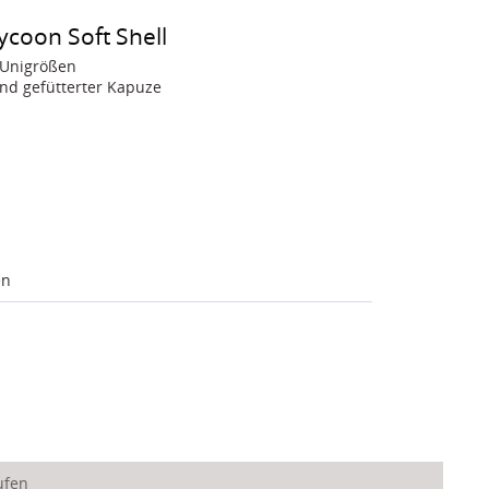
Tycoon Soft Shell
n Unigrößen
d gefütterter Kapuze
en
ufen