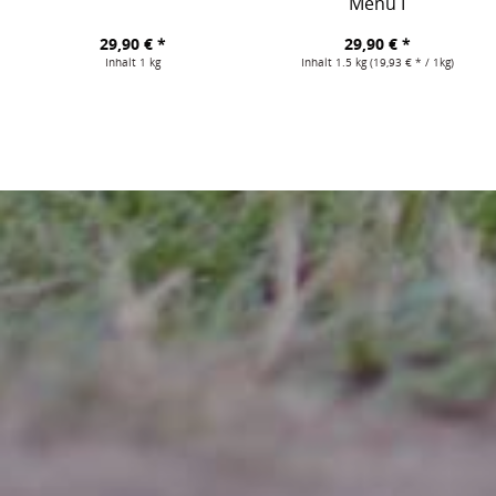
Menü I
29,90 € *
29,90 € *
Inhalt
1 kg
Inhalt
1.5 kg
(19,93 € * / 1kg)