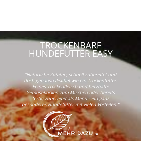
TROCKENBARF
HUNDEFUTTER EASY
"Natürliche Zutaten, schnell zubereitet und
doch genauso flexibel wie ein Trockenfutter.
Feines Trockenfleisch und herzhafte
Gemüseflocken zum Mischen oder bereits
fertig zubereitet als Menü - ein ganz
besonderes Hundefutter mit vielen Vorteilen."