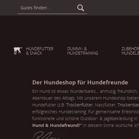
HUNDEFUTTER
DUMMY- &
ZUBEHÖR
& SNACK
HUNDETRAINING
HUNDELE
Der Hundeshop für Hundefreunde
Ein Hund ist etwas Wunderbares... anmutig, freundlich,
Abenteuer des Alltags. Mit unserem Hundeshop bieten
Hundefutter (z.B.
Trockenfutter
, Nassfutter,
Trockenbar
erfolgreiches Hundetraining. Für gemeinsame Erlebnis
funktionelle und schöne Outdoor- & Jagdbekleidung i
Hund & Hundefreund!“
In diesem Sinne wünsche ich