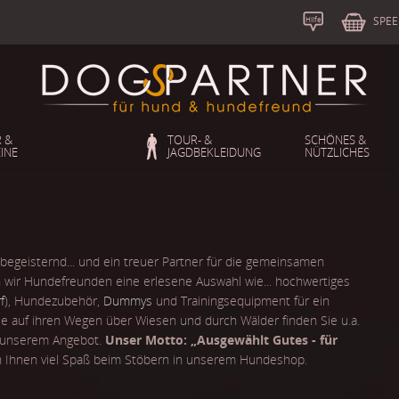
S
b
SPEE
Hilfe
 &
TOUR- &
SCHÖNES &
INE
JAGDBEKLEIDUNG
NÜTZLICHES
 begeisternd... und ein treuer Partner für die gemeinsamen
 wir Hundefreunden eine erlesene Auswahl wie... hochwertiges
f
), Hundezubehör,
Dummys
und Trainingsequipment für ein
se auf ihren Wegen über Wiesen und durch Wälder finden Sie u.a.
n unserem Angebot.
Unser Motto: „Ausgewählt Gutes - für
 Ihnen viel Spaß beim Stöbern in unserem Hundeshop.