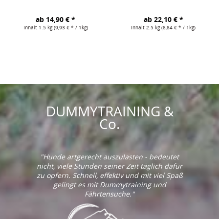
ab 14,90 € *
ab 22,10 € *
Inhalt
1.5 kg
(9,93 € * / 1kg)
Inhalt
2.5 kg
(8,84 € * / 1kg)
DUMMYTRAINING &
Co.
"Hunde artgerecht auszulasten - bedeutet
nicht, viele Stunden seiner Zeit täglich dafür
zu opfern. Schnell, effektiv und mit viel Spaß
gelingt es mit Dummytraining und
Fährtensuche."