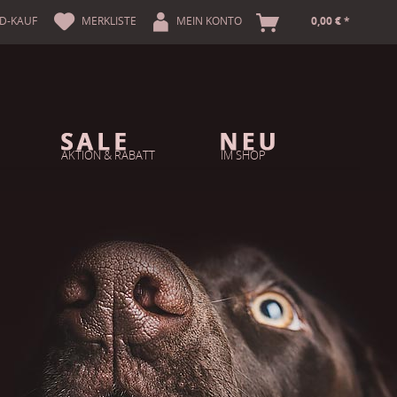
A
D-KAUF
MERKLISTE
MEIN KONTO
0,00 € *
AKTION & RABATT
IM SHOP